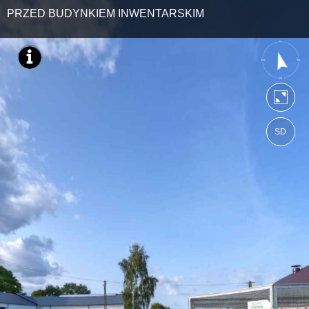
PRZED BUDYNKIEM INWENTARSKIM
SD
https://ebratne.wkraj.pl
Mapa serwisu