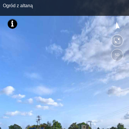
Ogród z altaną
SD
https://ebratne.wkraj.pl
Mapa serwisu