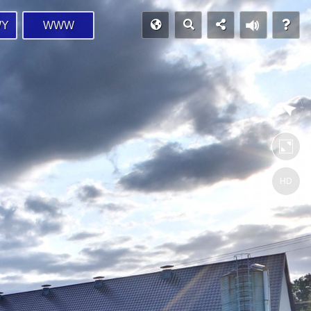
WY
WWW
HD