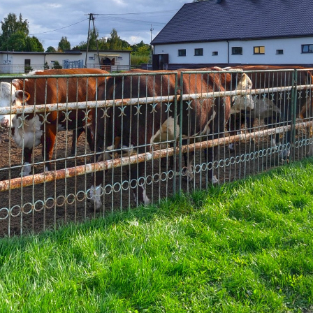
https://ebratne.wkraj.pl
Mapa serwisu