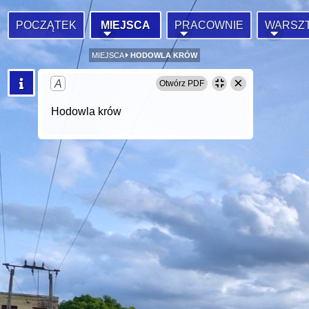
POCZĄTEK
MIEJSCA
PRACOWNIE
WARSZ
MIEJSCA
HODOWLA KRÓW
×
A
Otwórz PDF
Hodowla krów