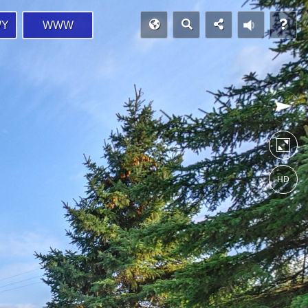
WY
WWW
HD