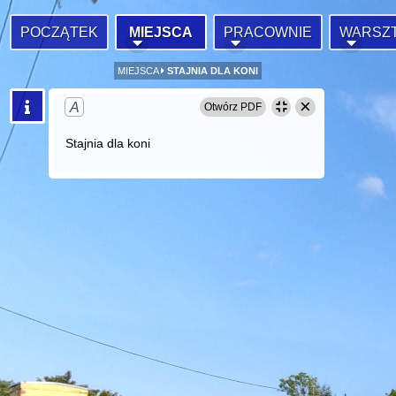
POCZĄTEK
MIEJSCA
PRACOWNIE
WARSZ
MIEJSCA
STAJNIA DLA KONI
×
A
Otwórz PDF
Stajnia dla koni