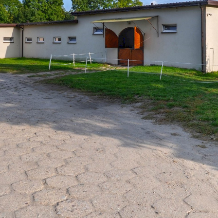
https://ebratne.wkraj.pl
Mapa serwisu