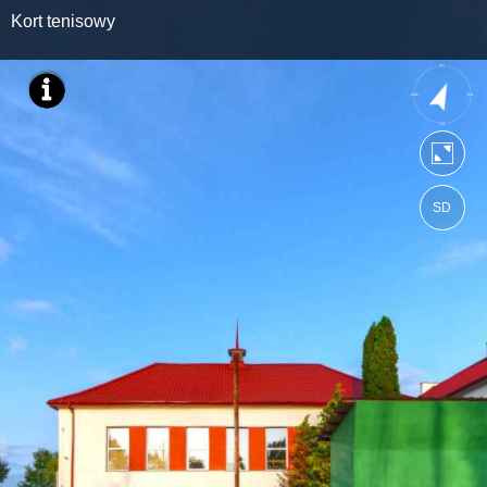
Kort tenisowy
SD
https://ebratne.wkraj.pl
Mapa serwisu