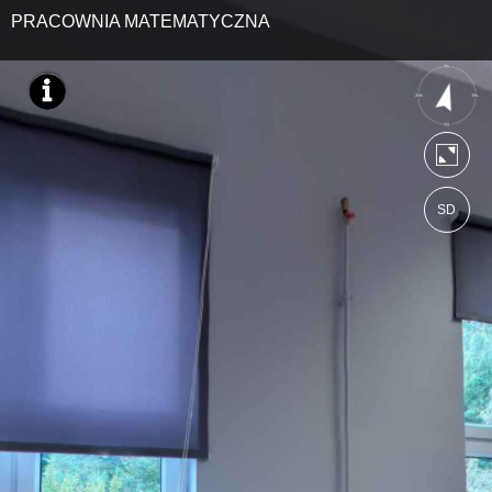
PRACOWNIA MATEMATYCZNA
SD
https://ebratne.wkraj.pl
Mapa serwisu