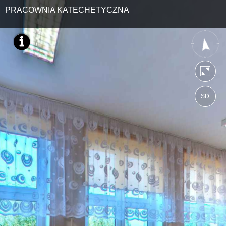
PRACOWNIA KATECHETYCZNA
SD
https://ebratne.wkraj.pl
Mapa serwisu