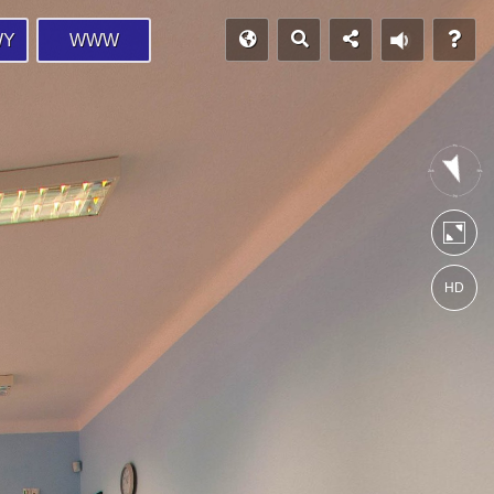
WY
WWW
HD