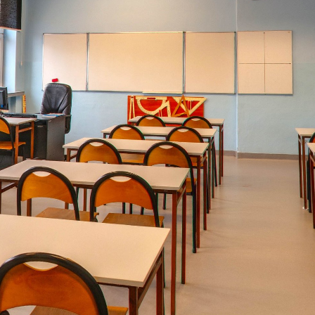
https://ebratne.wkraj.pl
Mapa serwisu