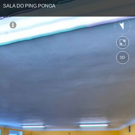
SALA DO PING PONGA
SD
https://ebratne.wkraj.pl
Mapa serwisu