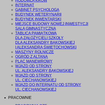
HODOWLA KRÓW
INTERNAT
GABINET PSYCHOLOGA
BUDYNEK WETERYNARII
BUDYNEK INWENTARSKI
MIEJSCE BUDOWY NOWEJ INWESTYCJI
SALA GIMNASTYCZNA
TABLICA PAMIĄTKOWA
DLA ZAŁOŻYCIELI SZKOŁY
DLA ALEKSANDRY BĄKOWSKIEJ
I ALEKSANDRA ŚWIĘTOCHOWSKI
MASZYNY ROLNICZE
OGRÓD Z ALTANĄ
PLAC MANEWROWY
WJAZD OD STRONY
UL. ALEKSANDRY BĄKOWSKIEJ
WJAZD OD STRONY
UL. CIECHANOWSKIEJ
WJAZD DO INTERNATU OD STRONY
UL. CIECHANOWSKIEJ
PRACOWNIE